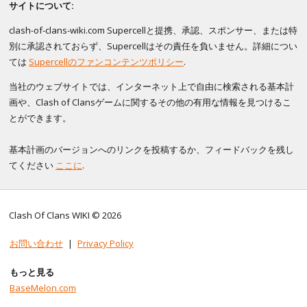
サイトについて:
clash-of-clans-wiki.com Supercellと提携、承認、スポンサー、または特
別に承認されておらず、Supercellはその責任を負いません。詳細につい
ては
Supercellのファンコンテンツポリシー
.
当社のウェブサイトでは、インターネット上で自由に検索される基本計
画や、Clash of Clansゲームに関するその他の有用な情報を見つけるこ
とができます。
基本計画のバージョンへのリンクを投稿するか、フィードバックを残し
てください
ここに
.
Clash Of Clans WIKI © 2026
お問い合わせ
|
Privacy Policy
もっと見る
BaseMelon.com