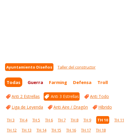
Ayuntamiento Diseños
Taller del constructor
Todas
Guerra
Farming
Defensa
Troll
Anti 2 Estrellas
Anti 3 Estrellas
Anti Todo
Liga de Leyenda
Anti Aire / Dragón
Híbrido
TH 3
TH 4
TH 5
TH 6
TH 7
TH 8
TH 9
TH 10
TH 11
TH 12
TH 13
TH 14
TH 15
TH 16
TH 17
TH 18