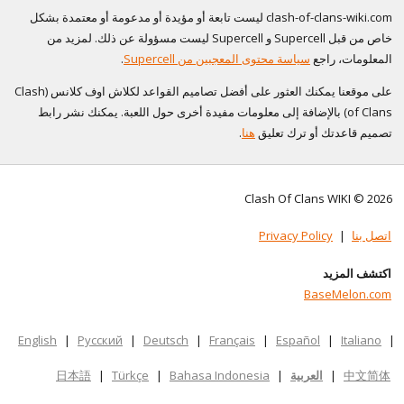
clash-of-clans-wiki.com ليست تابعة أو مؤيدة أو مدعومة أو معتمدة بشكل
خاص من قبل Supercell و Supercell ليست مسؤولة عن ذلك. لمزيد من
المعلومات، راجع
سياسة محتوى المعجبين من Supercell
.
على موقعنا يمكنك العثور على أفضل تصاميم القواعد لكلاش اوف كلانس (Clash
of Clans) بالإضافة إلى معلومات مفيدة أخرى حول اللعبة. يمكنك نشر رابط
تصميم قاعدتك أو ترك تعليق
هنا
.
Clash Of Clans WIKI © 2026
اتصل بنا
|
Privacy Policy
اكتشف المزيد
BaseMelon.com
English
|
Русский
|
Deutsch
|
Français
|
Español
|
Italiano
|
中文简体
|
العربية
|
Bahasa Indonesia
|
Türkçe
|
日本語