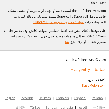
حول الموقع:
clash-of-clans-wiki.com ليست تابعة أو مؤيدة أو مدعومة أو معتمدة بشكل
خاص من قبل Supercell و Supercell ليست مسؤولة عن ذلك. لمزيد من
المعلومات، راجع
سياسة محتوى المعجبين من Supercell
.
على موقعنا يمكنك العثور على أفضل تصاميم القواعد لكلاش اوف كلانس (Clash
of Clans) بالإضافة إلى معلومات مفيدة أخرى حول اللعبة. يمكنك نشر رابط
تصميم قاعدتك أو ترك تعليق
هنا
.
Clash Of Clans WIKI © 2026
اتصل بنا
|
Privacy Policy
اكتشف المزيد
BaseMelon.com
English
|
Русский
|
Deutsch
|
Français
|
Español
|
Italiano
|
中文简体
|
العربية
|
Bahasa Indonesia
|
Türkçe
|
日本語