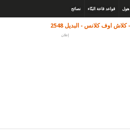
 هول
قواعد قاعة البنّاء
نصائح
إعلان