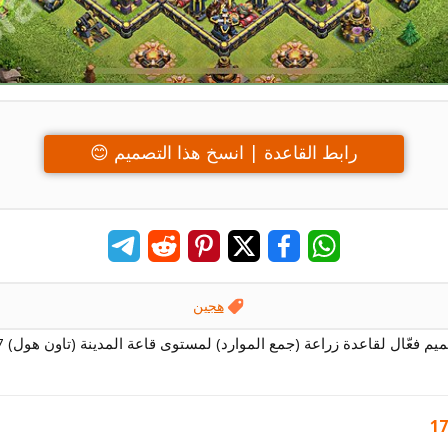
رابط القاعدة | انسخ هذا التصميم 😊
هجين
يم فعّال لقاعدة زراعة (جمع الموارد) لمستوى قاعة المدينة (تاون هول) 17.