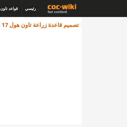
رئيسي
قواعد تاون
تصميم قاعدة زراعة تاون هول 17 - كلاش اوف كلانس - البديل 2548