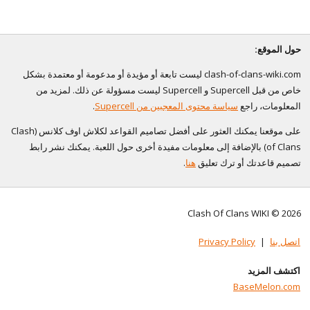
حول الموقع:
clash-of-clans-wiki.com ليست تابعة أو مؤيدة أو مدعومة أو معتمدة بشكل
خاص من قبل Supercell و Supercell ليست مسؤولة عن ذلك. لمزيد من
المعلومات، راجع
سياسة محتوى المعجبين من Supercell
.
على موقعنا يمكنك العثور على أفضل تصاميم القواعد لكلاش اوف كلانس (Clash
of Clans) بالإضافة إلى معلومات مفيدة أخرى حول اللعبة. يمكنك نشر رابط
تصميم قاعدتك أو ترك تعليق
هنا
.
Clash Of Clans WIKI © 2026
اتصل بنا
|
Privacy Policy
اكتشف المزيد
BaseMelon.com