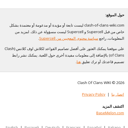
حول الموقع:
clash-of-clans-wiki.com ليست تابعة أو مؤيدة أو مدعومة أو معتمدة بشكل
خاص من قبل Supercell و Supercell ليست مسؤولة عن ذلك. لمزيد من
المعلومات، راجع
سياسة محتوى المعجبين من Supercell
.
على موقعنا يمكنك العثور على أفضل تصاميم القواعد لكلاش اوف كلانس (Clash
of Clans) بالإضافة إلى معلومات مفيدة أخرى حول اللعبة. يمكنك نشر رابط
تصميم قاعدتك أو ترك تعليق
هنا
.
Clash Of Clans WIKI © 2026
اتصل بنا
|
Privacy Policy
اكتشف المزيد
BaseMelon.com
English
|
Русский
|
Deutsch
|
Français
|
Español
|
Italiano
|