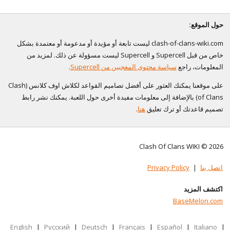
حول الموقع:
clash-of-clans-wiki.com ليست تابعة أو مؤيدة أو مدعومة أو معتمدة بشكل
خاص من قبل Supercell و Supercell ليست مسؤولة عن ذلك. لمزيد من
المعلومات، راجع
سياسة محتوى المعجبين من Supercell
.
على موقعنا يمكنك العثور على أفضل تصاميم القواعد لكلاش اوف كلانس (Clash
of Clans) بالإضافة إلى معلومات مفيدة أخرى حول اللعبة. يمكنك نشر رابط
تصميم قاعدتك أو ترك تعليق
هنا
.
Clash Of Clans WIKI © 2026
اتصل بنا
|
Privacy Policy
اكتشف المزيد
BaseMelon.com
English
|
Русский
|
Deutsch
|
Français
|
Español
|
Italiano
|