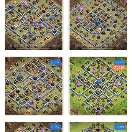
+ Link
+ Link
2026
+ Link
+ Link