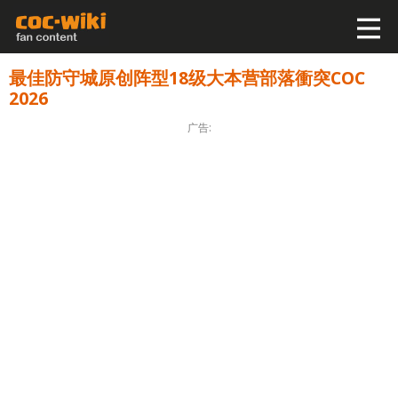
最佳防守城原创阵型18级大本营部落衝突COC
2026
广告: