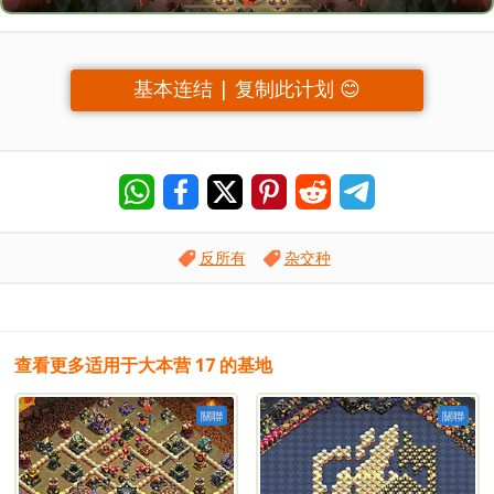
基本连结 | 复制此计划 😊
反所有
杂交种
查看更多适用于大本营 17 的基地
關聯
關聯