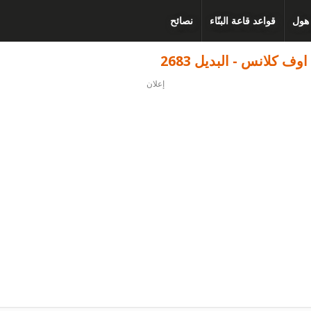
 هول
قواعد قاعة البنّاء
نصائح
إعلان