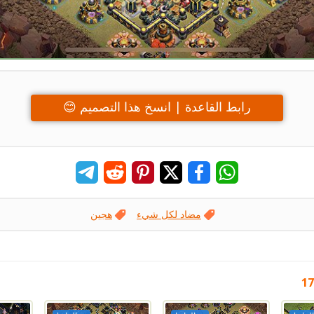
رابط القاعدة | انسخ هذا التصميم 😊
مضاد لكل شيء
هجين