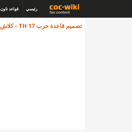
رئيسي
قواعد تاون
تصميم قاعدة حرب TH 17 - كلاش اوف كلانس - البديل 2683