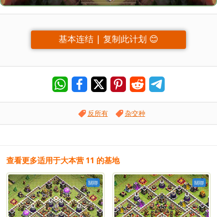
基本连结 | 复制此计划 😊
反所有
杂交种
查看更多适用于大本营 11 的基地
關聯
關聯