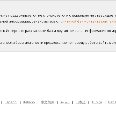
нён, не поддерживается, не спонсируется и специально не утверждаетс
альной информации, ознакомьтесь с
политикой фан-контента компании
в Интернете расстановки баз и другая полезная информация по игре
становки базы или внести предложение по поводу работы сайта мо
|
Español
|
Italiano
|
中文简体
|
العربية
|
日本語
|
Türkçe
|
Baha