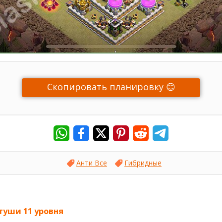
Скопировать планировку 😊
Анти Все
Гибридные
туши 11 уровня