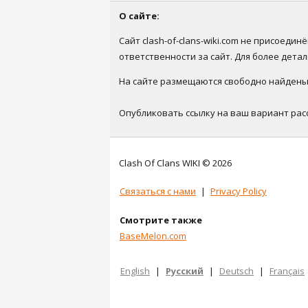
О сайте:
Сайт clash-of-clans-wiki.com не присоеди
ответственности за сайт. Для более дет
На сайте размещаются свободно найденые 
Опубликовать ссылку на ваш вариант рас
Clash Of Clans WIKI © 2026
Связаться с нами
|
Privacy Policy
Смотрите также
BaseMelon.com
English
|
Русский
|
Deutsch
|
Français