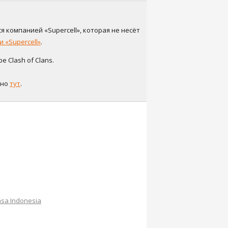
я компанией «Supercell», которая не несёт
 «Supercell»
.
 Clash of Clans.
жно
тут
.
sa Indonesia