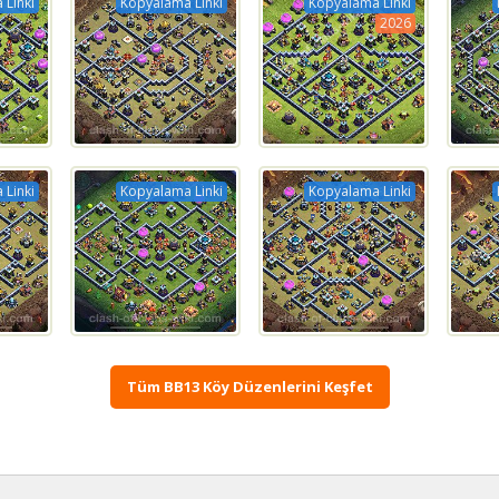
 Linki
Kopyalama Linki
Kopyalama Linki
2026
 Linki
Kopyalama Linki
Kopyalama Linki
Tüm BB13 Köy Düzenlerini Keşfet