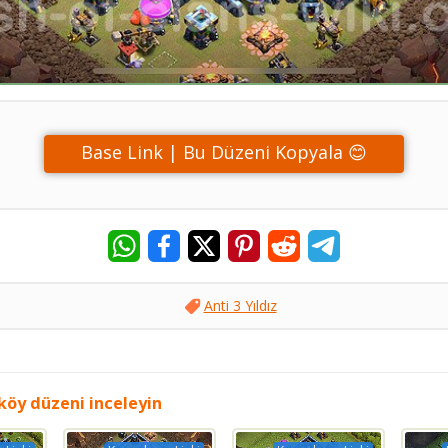
Base Link | Bu Düzeni Kopyala 😊
Anti 3 Yıldız
 köy düzeni inceleyin