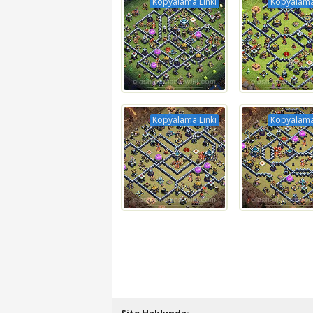
Kopyalama Linki
Kopyalama
Kopyalama Linki
Kopyalama
Site Hakkında: