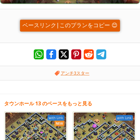
ベースリンク|このプランをコピー 😊
アンチ3スター
タウンホール 13 のベースをもっと見る
with Link
with Link
NEW