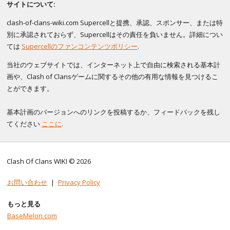
サイトについて:
clash-of-clans-wiki.com Supercellと提携、承認、スポンサー、または特
別に承認されておらず、Supercellはその責任を負いません。詳細につい
ては
Supercellのファンコンテンツポリシー
.
当社のウェブサイトでは、インターネット上で自由に検索される基本計
画や、Clash of Clansゲームに関するその他の有用な情報を見つけるこ
とができます。
基本計画のバージョンへのリンクを投稿するか、フィードバックを残し
てください
ここに
.
Clash Of Clans WIKI © 2026
お問い合わせ
|
Privacy Policy
もっと見る
BaseMelon.com