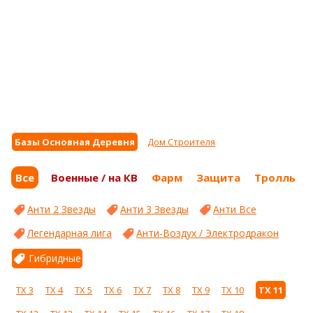
Базы Основная Деревня
Дом Строителя
Все
Военные / на КВ
Фарм
Защита
Тролль
Анти 2 Звезды
Анти 3 Звезды
Анти Все
Легендарная лига
Анти-Воздух / Электродракон
Гибридные
ТХ 3
ТХ 4
ТХ 5
ТХ 6
ТХ 7
ТХ 8
ТХ 9
ТХ 10
ТХ 11