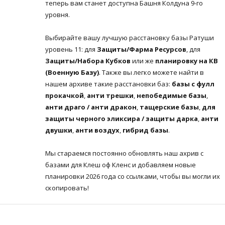
теперь вам станет доступна Башня Колдуна 9-го
уровня.
Выбирайте вашу лучшую расстановку базы Ратуши
уровень 11: для
Защиты/Фарма Ресурсов
, для
Защиты/Набора Кубков
или же
планировку на КВ
(Военную Базу)
. Также вы легко можете найти в
нашем архиве такие расстановки баз:
базы с фулл
прокачкой
,
анти трешки
,
непобедимые базы
,
анти драго / анти дракон
,
тащерские базы
,
для
защиты черного эликсира / защиты дарка
,
анти
двушки
,
анти воздух
,
гибрид базы
.
Мы стараемся постоянно обновлять наш ахрив с
базами для Клеш оф Кленс и добавляем новые
планировки 2026 года со ссылками, чтобы вы могли их
скопировать!