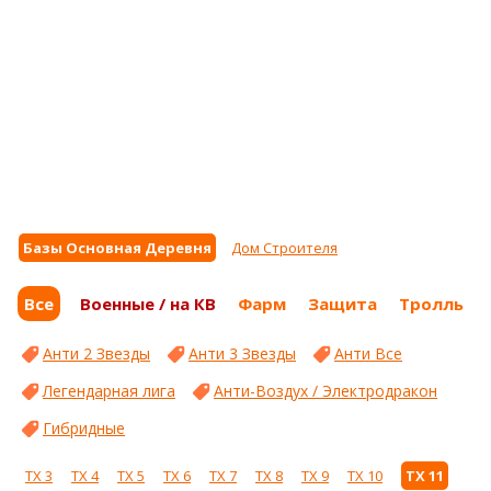
Базы Основная Деревня
Дом Строителя
Все
Военные / на КВ
Фарм
Защита
Тролль
Анти 2 Звезды
Анти 3 Звезды
Анти Все
Легендарная лига
Анти-Воздух / Электродракон
Гибридные
ТХ 3
ТХ 4
ТХ 5
ТХ 6
ТХ 7
ТХ 8
ТХ 9
ТХ 10
ТХ 11