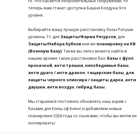
го. Что касается оборонительных сооружений, то
теперь вам станет доступна Башня Колдуна 9-го
уровня.
Выбирайте вашу лучшую расстановку базы Ратуши
уровень 11: для
Защиты/Фарма Ресурсов
, для
Защиты/Набора Кубков
или же
планировку на КВ
(Военную Базу)
. Также вы легко можете найти в
нашем архиве такие расстановки баз:
базы с фулл
прокачкой
,
анти трешки
,
непобедимые базы
,
анти драго / анти дракон
,
тащерские базы
,
для
защиты черного эликсира / защиты дарка
,
анти
двушки
,
анти воздух
,
гибрид базы
.
Мы стараемся постоянно обновлять наш ахрив с
базами для Клеш оф Кленс и добавляем новые
планировки 2026 года со ссылками, чтобы вы могли их
скопировать!