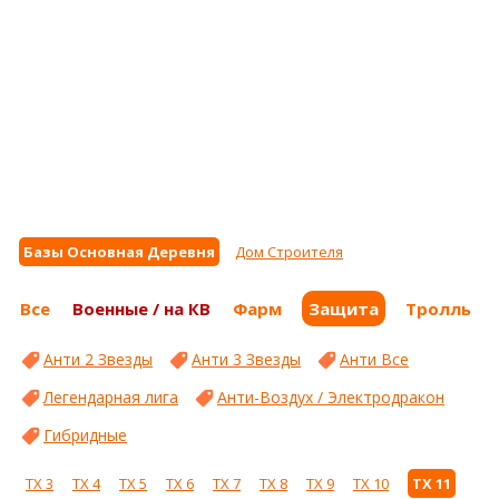
Базы Основная Деревня
Дом Строителя
Все
Военные / на КВ
Фарм
Защита
Тролль
Анти 2 Звезды
Анти 3 Звезды
Анти Все
Легендарная лига
Анти-Воздух / Электродракон
Гибридные
ТХ 3
ТХ 4
ТХ 5
ТХ 6
ТХ 7
ТХ 8
ТХ 9
ТХ 10
ТХ 11