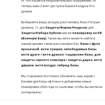
го. Что касается оборонительных сооружений, то
теперь вам станет доступна Башня Колдуна 9-го
уровня.
Выбирайте вашу лучшую расстановку базы Ратуши
уровень 11: для
Защиты/Фарма Ресурсов
, для
Защиты/Набора Кубков
или же
планировку на КВ
(Военную Базу)
. Также вы легко можете найти в
нашем архиве такие расстановки баз:
базы с фулл
прокачкой
,
анти трешки
,
непобедимые базы
,
анти драго / анти дракон
,
тащерские базы
,
для
защиты черного эликсира / защиты дарка
,
анти
двушки
,
анти воздух
,
гибрид базы
.
Мы стараемся постоянно обновлять наш ахрив с
базами для Клеш оф Кленс и добавляем новые
планировки 2026 года со ссылками, чтобы вы могли их
скопировать!