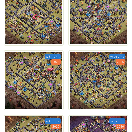
with Link
with Link
2026
2026
with Link
with Link
2026
2026