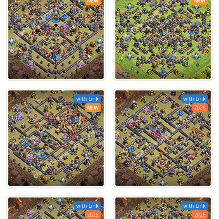
NEW
NEW
with Link
with Link
NEW
2026
with Link
with Link
2026
2026