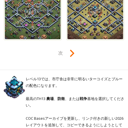
次
レベル13では、市庁舎は非常に明るいターコイズとブルー
の配色になります。
最高のTH13
農場
、
防衛
、または
戦争
基地を選択してくださ
い。
COC Basesアーカイブを更新し、リンク付きの新しい2026
レイアウトを追加して、コピーできるようにしようとして