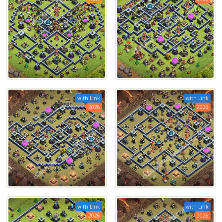
with Link
with Link
2026
2026
with Link
with Link
2026
2026