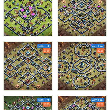
with Link
with Link
2026
2026
with Link
with Link
2026
2026