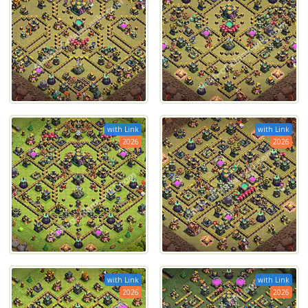
with Link
with Link
2026
2026
with Link
with Link
2026
2026