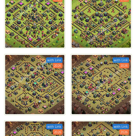
with Link
with Link
2026
2026
with Link
with Link
2026
2026