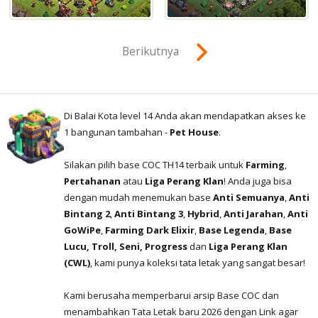
Berikutnya
Di Balai Kota level 14 Anda akan mendapatkan akses ke
1 bangunan tambahan -
Pet House
.
Silakan pilih base COC TH14 terbaik untuk
Farming
,
Pertahanan
atau
Liga Perang Klan
! Anda juga bisa
dengan mudah menemukan base
Anti Semuanya
,
Anti
Bintang 2
,
Anti Bintang 3
,
Hybrid
,
Anti Jarahan
,
Anti
GoWiPe
,
Farming Dark Elixir
,
Base Legenda
,
Base
Lucu, Troll, Seni, Progress
dan
Liga Perang Klan
(CWL)
, kami punya koleksi tata letak yang sangat besar!
Kami berusaha memperbarui arsip Base COC dan
menambahkan Tata Letak baru 2026 dengan Link agar