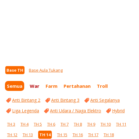
Base TH
Base Aula Tukang
Semua
War
Farm
Pertahanan
Troll
Anti Bintang 2
Anti Bintang 3
Anti Segalanya
Liga Legenda
Anti Udara / Naga Elektro
Hybrid
TH 3
TH 4
TH 5
TH 6
TH 7
TH 8
TH 9
TH 10
TH 11
TH 12
TH 13
TH 14
TH 15
TH 16
TH 17
TH 18