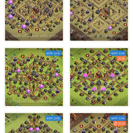
with Link
with Link
2026
with Link
with Link
2026