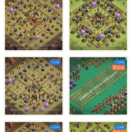
+ Link
+ Link
2026
+ Link
+ Link