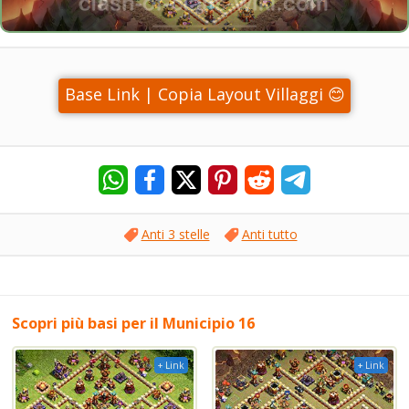
Base Link | Copia Layout Villaggi 😊
Anti 3 stelle
Anti tutto
Scopri più basi per il Municipio 16
+ Link
+ Link