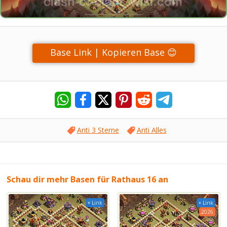
Base Link | Kopieren Base 😊
Anti 3 Sterne
Anti Alles
Schau dir mehr Basen für Rathaus 16 an
+ Link
+ Link
2026