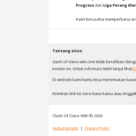
Progress
dan
Liga Perang Kla
Kami berusaha memperbarui ars
Tentang situs:
clash-of-clans-wiki.com tidak berafiliasi den
konten ini. Untuk informasi lebih lanjut lihat
K
Di website kami kamu bisa menemukan base ya
Kirimkan link ke versi base kamu atau ting
Clash Of Clans WIKI © 2026
Hubungi Kami
|
Privacy Policy