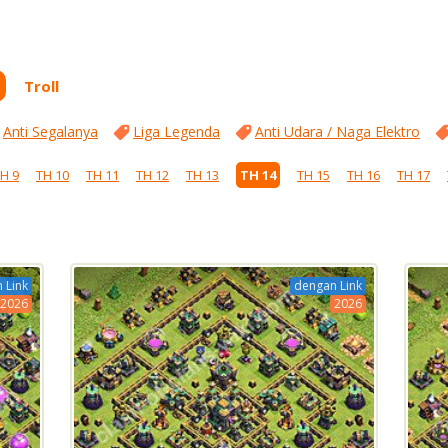
Troll
Anti Segalanya
Liga Legenda
Anti Udara / Naga Elektro
H 9
TH 10
TH 11
TH 12
TH 13
TH 14
TH 15
TH 16
TH 17
 Link
dengan Link
2026
2026