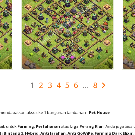
1
2
3
4
5
6
...
8
an mendapatkan akses ke 1 bangunan tambahan -
Pet House
.
baik untuk
Farming
,
Pertahanan
atau
Liga Perang Klan
! Anda juga bi
ti Bintang 3
,
Hybrid
,
Anti Jarahan
,
Anti GoWiPe
,
Farming Dark Elixir
,