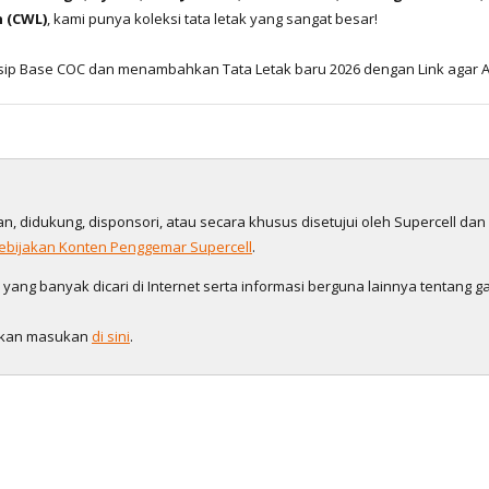
n (CWL)
, kami punya koleksi tata letak yang sangat besar!
ip Base COC dan menambahkan Tata Letak baru 2026 dengan Link agar A
gan, didukung, disponsori, atau secara khusus disetujui oleh Supercell da
ebijakan Konten Penggemar Supercell
.
ng banyak dicari di Internet serta informasi berguna lainnya tentang ga
galkan masukan
di sini
.