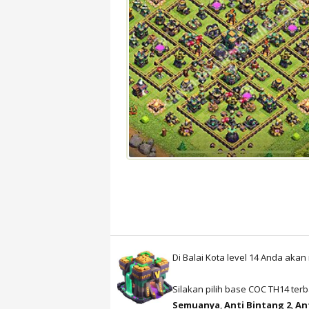
Di Balai Kota level 14 Anda ak
Silakan pilih base COC TH14 ter
Semuanya
,
Anti Bintang 2
,
An