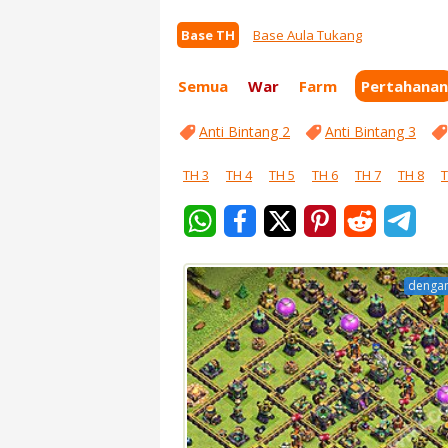
Base TH
Base Aula Tukang
Semua
War
Farm
Pertahanan
Anti Bintang 2
Anti Bintang 3
TH 3
TH 4
TH 5
TH 6
TH 7
TH 8
T
dengan