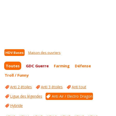
HDV Bases
Maison des ouvriers
Toutes
GDC Guerre
Farming
Défense
Troll / Funny
Anti 2 étoiles
Anti 3 étoiles
Anti tout
Ligue des légendes
Anti Air / Electro Dragon
Hybride