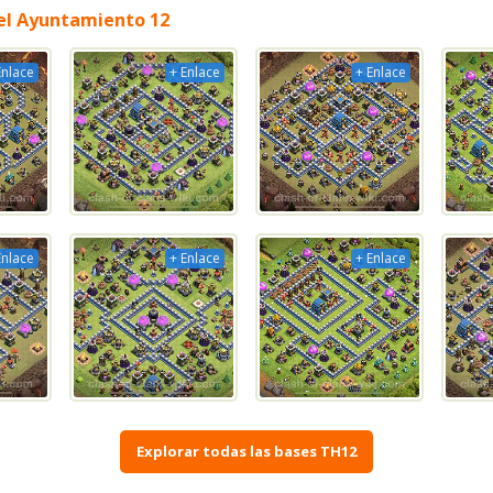
 el Ayuntamiento 12
Enlace
+ Enlace
+ Enlace
Enlace
+ Enlace
+ Enlace
Explorar todas las bases TH12