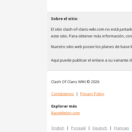
Sobre el sitio:
El sitio clash-of-clans-wiki.com no está jun
este sitio. Para obtener más información, co
Nuestro sitio web posee los planes de base li
Aquí puede publicar el enlace a su variante 
Clash Of Clans WIKI © 2026
Contáctenos
|
Privacy Policy
Explorar más
BaseMelon.com
English
|
Русский
|
Deutsch
|
Français