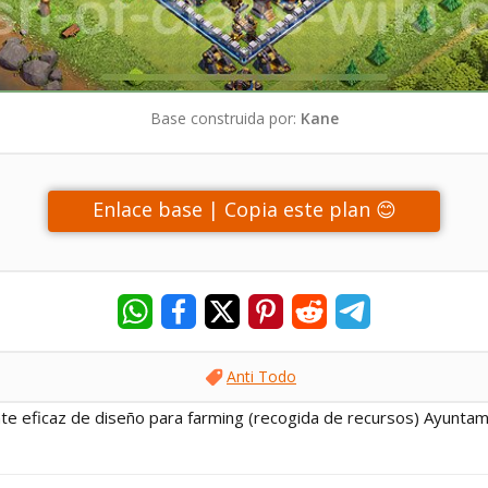
Base construida por:
Kane
Enlace base | Copia este plan 😊
Anti Todo
nte eficaz de diseño para farming (recogida de recursos) Ayuntam