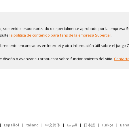
tado, sostenido, esponsorizado o especialmente aprobado por la empresa S
nsulte
la política de contenido para fans de la empresa Supercell
.
bremente encontrados en Internet y otra información útil sobre el juego C
de diseño o avanzar su propuesta sobre funcionamiento del sitio.
Contact
|
Español
|
Italiano
|
中文简体
|
العربية
|
日本語
|
Türkçe
|
Baha