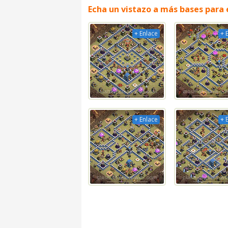
Echa un vistazo a más bases para
+ Enlace
+ 
+ Enlace
+ 