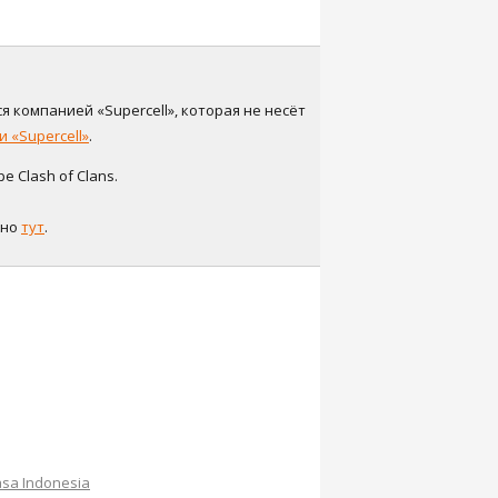
я компанией «Supercell», которая не несёт
 «Supercell»
.
 Clash of Clans.
жно
тут
.
sa Indonesia