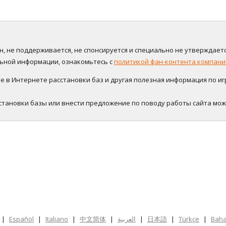
нён, не поддерживается, не спонсируется и специально не утверждаетс
альной информации, ознакомьтесь с
политикой фан-контента компании
в Интернете расстановки баз и другая полезная информация по игре
становки базы или внести предложение по поводу работы сайта мо
|
Español
|
Italiano
|
中文简体
|
العربية
|
日本語
|
Türkçe
|
Baha