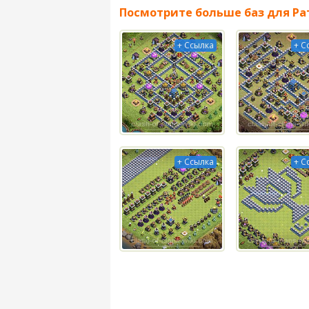
Посмотрите больше баз для Ра
+ Ссылка
+ С
+ Ссылка
+ С