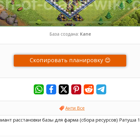
База создана:
Kane
Скопировать планировку 😊
Анти Все
ант расстановки базы для фарма (сбора ресурсов) Ратуша 12