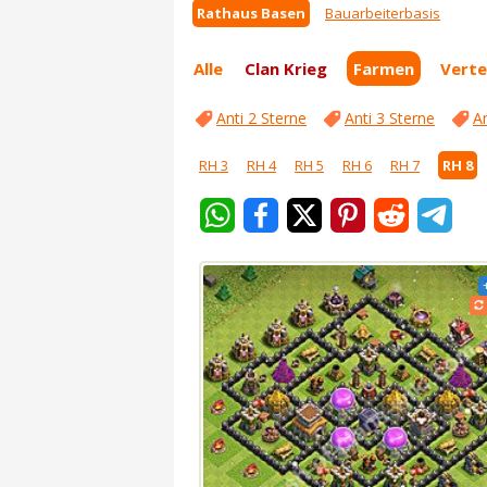
Rathaus Basen
Bauarbeiterbasis
Alle
Clan Krieg
Farmen
Verte
Anti 2 Sterne
Anti 3 Sterne
An
RH 3
RH 4
RH 5
RH 6
RH 7
RH 8