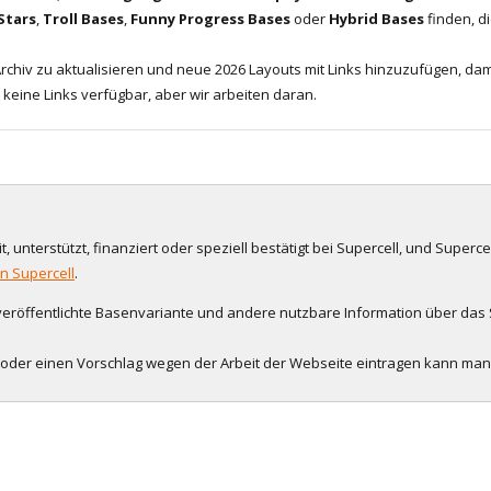
 Stars
,
Troll Bases
,
Funny Progress Bases
oder
Hybrid Bases
finden, d
chiv zu aktualisieren und neue 2026 Layouts mit Links hinzuzufügen, dam
 keine Links verfügbar, aber wir arbeiten daran.
, unterstützt, finanziert oder speziell bestätigt bei Supercell, und Supercel
on Supercell
.
 veröffentlichte Basenvariante und andere nutzbare Information über das S
n oder einen Vorschlag wegen der Arbeit der Webseite eintragen kann ma