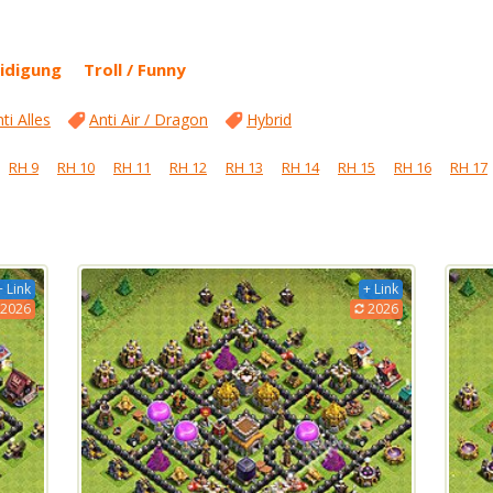
idigung
Troll / Funny
ti Alles
Anti Air / Dragon
Hybrid
RH 9
RH 10
RH 11
RH 12
RH 13
RH 14
RH 15
RH 16
RH 17
+ Link
+ Link
2026
2026