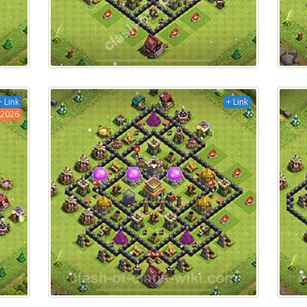
+ Link
+ Link
2026