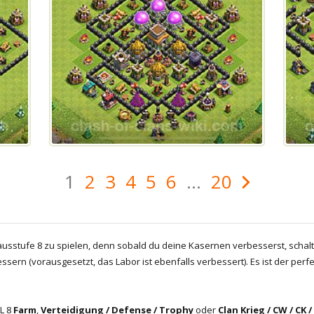
1
2
3
4
5
6
...
20
hausstufe 8 zu spielen, denn sobald du deine Kasernen verbesserst, schalt
ssern (vorausgesetzt, das Labor ist ebenfalls verbessert). Es ist der perf
vL 8
Farm
,
Verteidigung / Defense / Trophy
oder
Clan Krieg / CW / CK 