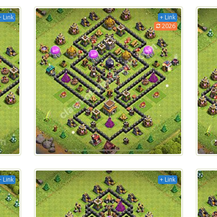
+ Link
+ Link
2026
+ Link
+ Link