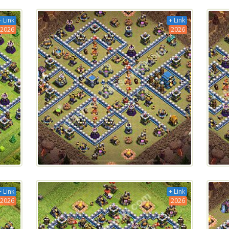
+ Link
+ Link
2026
2026
+ Link
+ Link
2026
2026