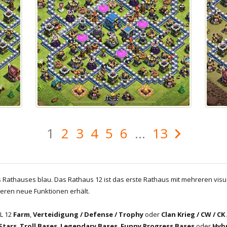
1
2
3
4
5
6
...
13
 Rathauses blau. Das Rathaus 12 ist das erste Rathaus mit mehreren visu
eren neue Funktionen erhält.
vL 12
Farm
,
Verteidigung / Defense / Trophy
oder
Clan Krieg / CW / CK
 Stars
,
Troll Bases
,
Legendary Bases
,
Funny Progress Bases
oder
Hybr