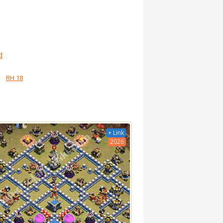
d
RH 18
+ Link
2026