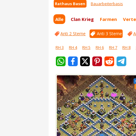
Rathaus Basen
Bauarbeiterbasis
Alle
Clan Krieg
Farmen
Verte
Anti 2 Sterne
Anti 3 Sterne
A
RH 3
RH 4
RH 5
RH 6
RH 7
RH 8