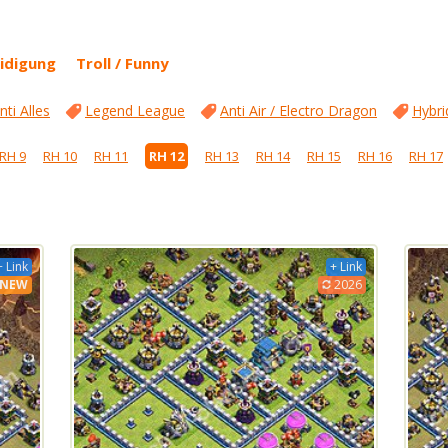
idigung
Troll / Funny
nti Alles
Legend League
Anti Air / Electro Dragon
Hybri
RH 9
RH 10
RH 11
RH 12
RH 13
RH 14
RH 15
RH 16
RH 17
+ Link
+ Link
NEW
2026