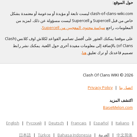
حول الموقع:
clash-of-clans-wiki.com ليست تابعة أو مؤيدة أو مدعومة أو معتمدة بشكل
خاص من قبل Supercell و Supercell ليست مسؤولة عن ذلك. لمزيد من
المعلومات، راجع
سياسة محتوى المعجبين من Supercell
.
على موقعنا يمكنك العثور على أفضل تصاميم القواعد لكلاش اوف كلانس (Clash
of Clans) بالإضافة إلى معلومات مفيدة أخرى حول اللعبة. يمكنك نشر رابط
تصميم قاعدتك أو ترك تعليق
هنا
.
Clash Of Clans WIKI © 2026
اتصل بنا
|
Privacy Policy
اكتشف المزيد
BaseMelon.com
English
|
Русский
|
Deutsch
|
Français
|
Español
|
Italiano
|
中文简体
|
العربية
|
Bahasa Indonesia
|
Türkçe
|
日本語