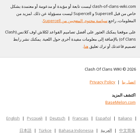
clash-of-clans-wiki.com ليست تابعة أو مؤيدة أو مدعومة أو معتمدة بشكل
خاص من قبل Supercell و Supercell ليست مسؤولة عن ذلك. لمزيد من
المعلومات، راجع
سياسة محتوى المعجبين من Supercell
.
على موقعنا يمكنك العثور على أفضل تصاميم القواعد لكلاش اوف كلانس (Clash
of Clans) بالإضافة إلى معلومات مفيدة أخرى حول اللعبة. يمكنك نشر رابط
تصميم قاعدتك أو ترك تعليق
هنا
.
Clash Of Clans WIKI © 2026
اتصل بنا
|
Privacy Policy
اكتشف المزيد
BaseMelon.com
English
|
Русский
|
Deutsch
|
Français
|
Español
|
Italiano
|
中文简体
|
العربية
|
Bahasa Indonesia
|
Türkçe
|
日本語