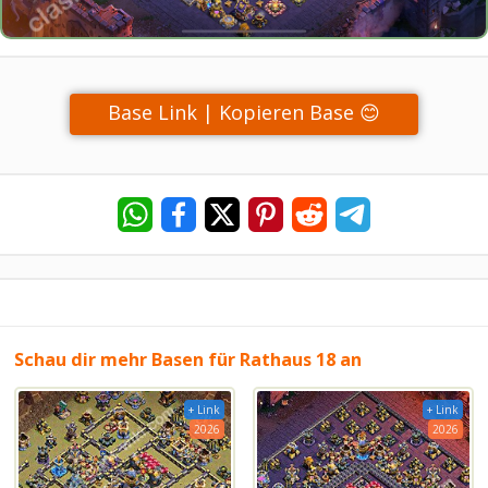
Base Link | Kopieren Base 😊
Schau dir mehr Basen für Rathaus 18 an
+ Link
+ Link
2026
2026