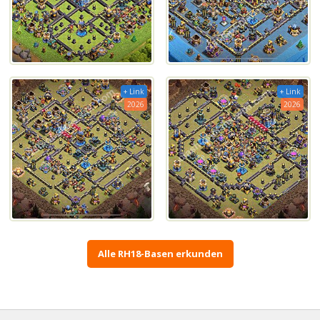
+ Link
+ Link
2026
2026
Alle RH18-Basen erkunden