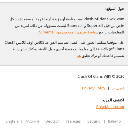
حول الموقع:
clash-of-clans-wiki.com ليست تابعة أو مؤيدة أو مدعومة أو معتمدة بشكل
خاص من قبل Supercell و Supercell ليست مسؤولة عن ذلك. لمزيد من
المعلومات، راجع
سياسة محتوى المعجبين من Supercell
.
على موقعنا يمكنك العثور على أفضل تصاميم القواعد لكلاش اوف كلانس (Clash
of Clans) بالإضافة إلى معلومات مفيدة أخرى حول اللعبة. يمكنك نشر رابط
تصميم قاعدتك أو ترك تعليق
هنا
.
Clash Of Clans WIKI © 2026
اتصل بنا
|
Privacy Policy
اكتشف المزيد
BaseMelon.com
English
|
Русский
|
Deutsch
|
Français
|
Español
|
Italiano
|