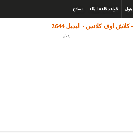
 هول
قواعد قاعة البنّاء
نصائح
إعلان