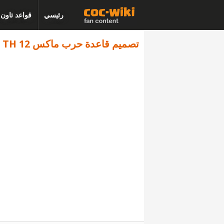
رئيسي
قواعد تاون
تصميم قاعدة حرب ماكس TH 12 - كلاش اوف كلانس - البديل 2644