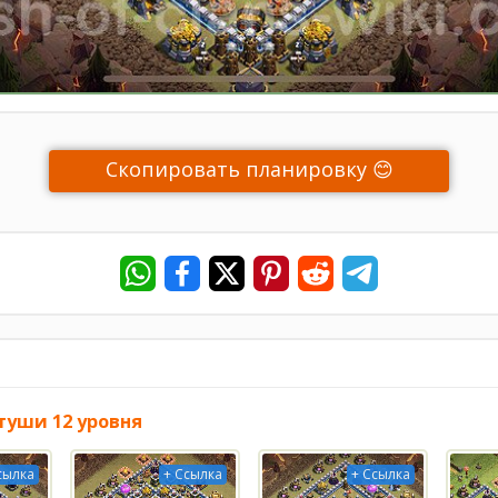
Скопировать планировку 😊
туши 12 уровня
сылка
+ Ссылка
+ Ссылка