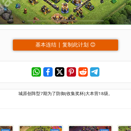
基本连结 | 复制此计划 😊
城原创阵型7期为了防御(收集奖杯)大本营18级。