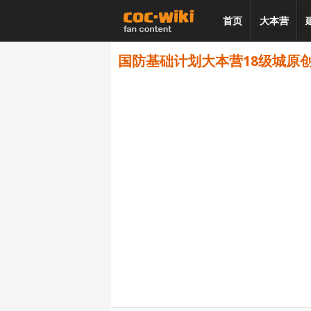
首页
大本营
国防基础计划大本营18级城原创阵型 -