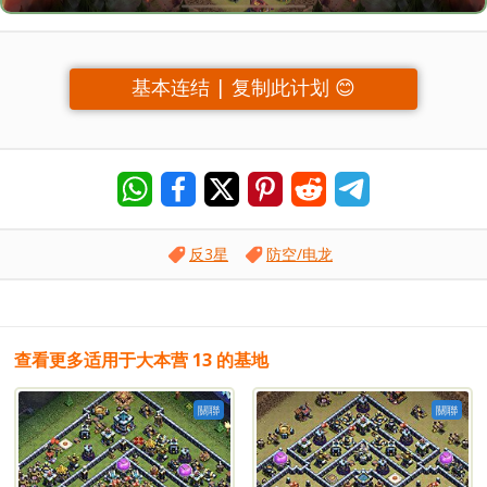
基本连结 | 复制此计划 😊
反3星
防空/电龙
查看更多适用于大本营 13 的基地
關聯
關聯