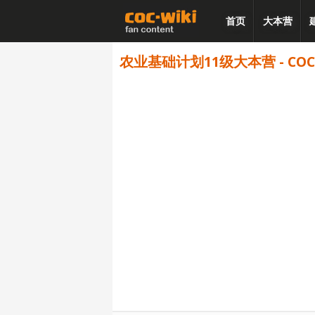
首页
大本营
农业基础计划11级大本营 - CO