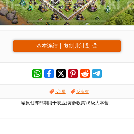
基本连结 | 复制此计划 😊
反2星
反所有
城原创阵型期用于农业(资源收集) 8级大本营。