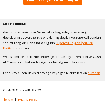
Tüm BB12 Köy Düzenlerini Keşfet
Site Hakkında:
clash-of-clans-wiki.com, Supercell ile bağlantılı, onaylanmış,
desteklenmiş veya özellikle onaylanmış değildir ve Supercell bundan
sorumlu değildir. Daha fazla bilgi için
Supercell Hayran İçerikleri
Politikası
'na bakın.
Web sitemizde internette serbestçe aranan köy düzenlerini ve Clash
of Clans oyunu hakkında diğer faydalı bilgileri bulabilirsiniz.
Kendi köy düzeni linkinizi paylaşın veya geri bildirim bırakın
buradan
.
Clash Of Clans WIKI © 2026
İletişim
|
Privacy Policy