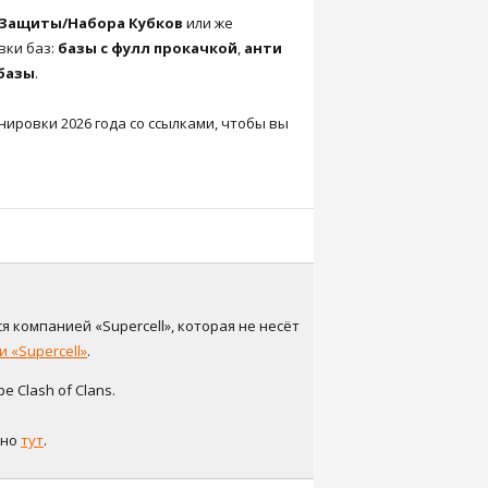
Защиты/Набора Кубков
или же
вки баз:
базы с фулл прокачкой
,
анти
базы
.
ировки 2026 года со ссылками, чтобы вы
я компанией «Supercell», которая не несёт
 «Supercell»
.
 Clash of Clans.
жно
тут
.