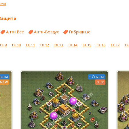
еля
Защита
Анти Все
Анти-Воздух
Гибридные
ТХ 9
ТХ 10
ТХ 11
ТХ 12
ТХ 13
ТХ 14
ТХ 15
ТХ 16
ТХ 17
ТХ
сылка
+ Ссылка
NEW
2026