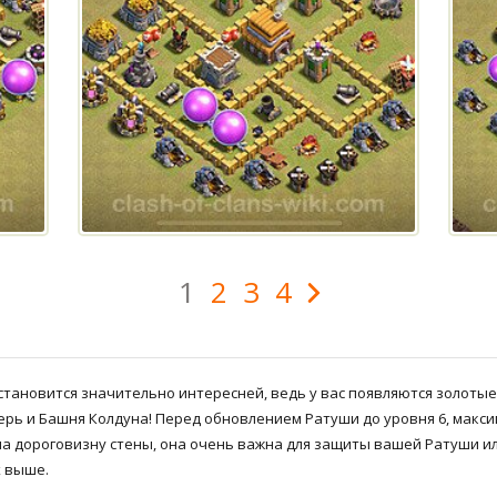
1
2
3
4
 становится значительно интересней, ведь у вас появляются золоты
рь и Башня Колдуна! Перед обновлением Ратуши до уровня 6, макси
 на дороговизну стены, она очень важна для защиты вашей Ратуши 
 выше.