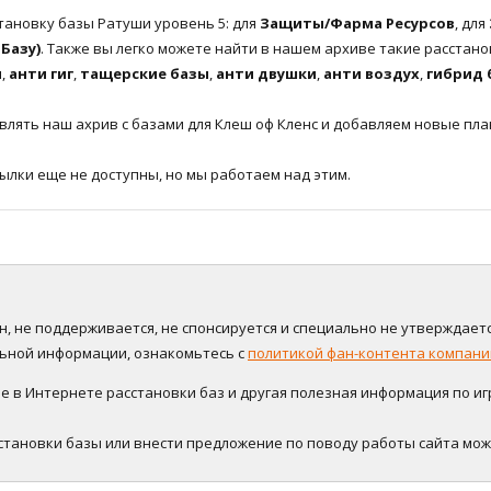
ановку базы Ратуши уровень 5: для
Защиты/Фарма Ресурсов
, для
Базу)
. Также вы легко можете найти в нашем архиве такие расстано
ы
,
анти гиг
,
тащерские базы
,
анти двушки
,
анти воздух
,
гибрид 
лять наш ахрив с базами для Клеш оф Кленс и добавляем новые план
сылки еще не доступны, но мы работаем над этим.
нён, не поддерживается, не спонсируется и специально не утверждаетс
альной информации, ознакомьтесь с
политикой фан-контента компании
в Интернете расстановки баз и другая полезная информация по игре
становки базы или внести предложение по поводу работы сайта мо