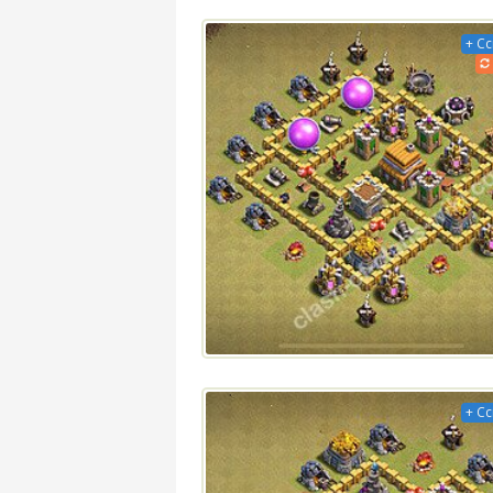
+ С
+ С