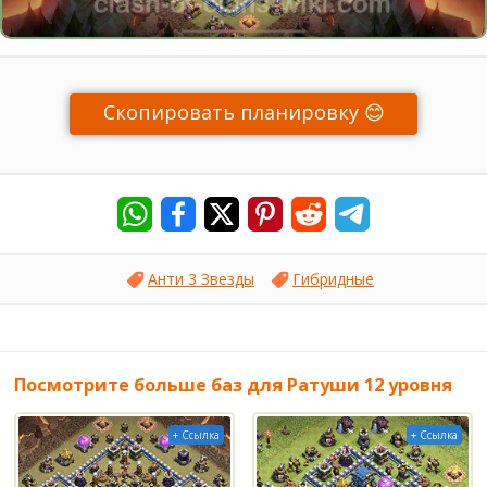
Скопировать планировку 😊
Анти 3 Звезды
Гибридные
Посмотрите больше баз для Ратуши 12 уровня
+ Ссылка
+ Ссылка