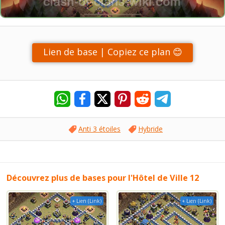
Lien de base | Copiez ce plan 😊
Anti 3 étoiles
Hybride
Découvrez plus de bases pour l'Hôtel de Ville 12
+ Lien (Link)
+ Lien (Link)