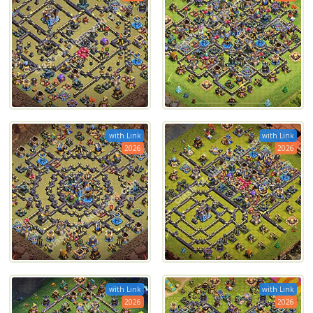
with Link
with Link
2026
2026
with Link
with Link
2026
2026