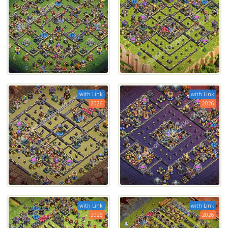
with Link
with Link
2026
2026
with Link
with Link
2026
2026