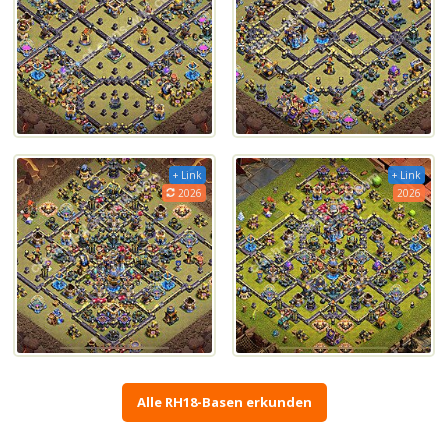
+ Link
+ Link
2026
2026
Alle RH18-Basen erkunden