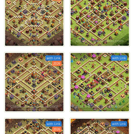
with Link
with Link
2026
with Link
with Link
2026