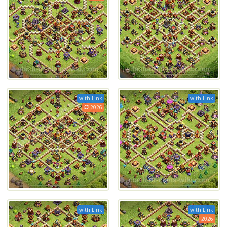
with Link
with Link
2026
with Link
with Link
2026